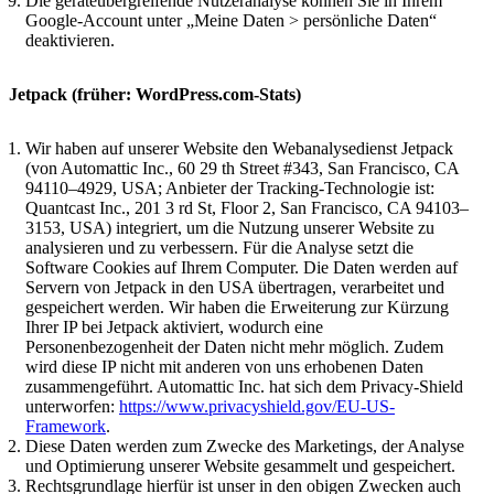
Die geräteübergreifende Nutzeranalyse können Sie in Ihrem
Google-Account unter „Meine Daten > persönliche Daten“
deaktivieren.
Jetpack (früher: WordPress.com-Stats)
Wir haben auf unserer Website den Webanalysedienst Jetpack
(von Automattic Inc., 60 29 th Street #343, San Francisco, CA
94110–4929, USA; Anbieter der Tracking-Technologie ist:
Quantcast Inc., 201 3 rd St, Floor 2, San Francisco, CA 94103–
3153, USA) integriert, um die Nutzung unserer Website zu
analysieren und zu verbessern. Für die Analyse setzt die
Software Cookies auf Ihrem Computer. Die Daten werden auf
Servern von Jetpack in den USA übertragen, verarbeitet und
gespeichert werden. Wir haben die Erweiterung zur Kürzung
Ihrer IP bei Jetpack aktiviert, wodurch eine
Personenbezogenheit der Daten nicht mehr möglich. Zudem
wird diese IP nicht mit anderen von uns erhobenen Daten
zusammengeführt. Automattic Inc. hat sich dem Privacy-Shield
unterworfen:
https://www.privacyshield.gov/EU-US-
Framework
.
Diese Daten werden zum Zwecke des Marketings, der Analyse
und Optimierung unserer Website gesammelt und gespeichert.
Rechtsgrundlage hierfür ist unser in den obigen Zwecken auch