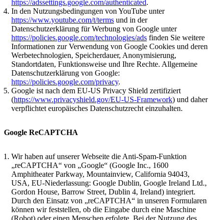
https://adssettings.google.com/authenticated
.
In den Nutzungsbedingungen von YouTube unter
https://www.youtube.com/t/terms
und in der
Datenschutzerklärung für Werbung von Google unter
https://policies.google.com/technologies/ads
finden Sie weitere
Informationen zur Verwendung von Google Cookies und deren
Werbetechnologien, Speicherdauer, Anonymisierung,
Standortdaten, Funktionsweise und Ihre Rechte. Allgemeine
Datenschutzerklärung von Google:
https://policies.google.com/privacy
.
Google ist nach dem EU-US Privacy Shield zertifiziert
(
https://www.privacyshield.gov/EU-US-Framework
) und daher
verpflichtet europäisches Datenschutzrecht einzuhalten.
Google ReCAPTCHA
Wir haben auf unserer Webseite die Anti-Spam-Funktion
„reCAPTCHA“ von „Google“ (Google Inc., 1600
Amphitheater Parkway, Mountainview, California 94043,
USA, EU-Niederlassung: Google Dublin, Google Ireland Ltd.,
Gordon House, Barrow Street, Dublin 4, Ireland) integriert.
Durch den Einsatz von „reCAPTCHA“ in unseren Formularen
können wir feststellen, ob die Eingabe durch eine Maschine
(Robot) oder einen Menschen erfolgte. Bei der Nutzung des