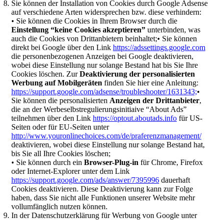
Sie können der Installation von Cookies durch Google Adsense
auf verschiedene Arten widersprechen bzw. diese verhindern:
• Sie können die Cookies in Ihrem Browser durch die
Einstellung “keine Cookies akzeptieren”
unterbinden, was
auch die Cookies von Drittanbietern beinhaltet;• Sie können
direkt bei Google über den Link
https://adssettings.google.com
die personenbezogenen Anzeigen bei Google deaktivieren,
wobei diese Einstellung nur solange Bestand hat bis Sie Ihre
Cookies löschen. Zur
Deaktivierung der personalisierten
Werbung auf Mobilgeräten
finden Sie hier eine Anleitung:
https://support.google.com/adsense/troubleshooter/1631343;
•
Sie können die personalisierten
Anzeigen der Drittanbieter
,
die an der Werbeselbstregulierungsinitiaive “About Ads”
teilnehmen über den Link
https://optout.aboutads.info
für US-
Seiten oder für EU-Seiten unter
http://www.youronlinechoices.com/de/praferenzmanagement/
deaktivieren, wobei diese Einstellung nur solange Bestand hat,
bis Sie all Ihre Cookies löschen;
• Sie können durch ein
Browser-Plug-in
für Chrome, Firefox
oder Internet-Explorer unter dem Link
https://support.google.com/ads/answer/7395996
dauerhaft
Cookies deaktivieren. Diese Deaktivierung kann zur Folge
haben, dass Sie nicht alle Funktionen unserer Website mehr
vollumfänglich nutzen können.
In der Datenschutzerklärung für Werbung von Google unter