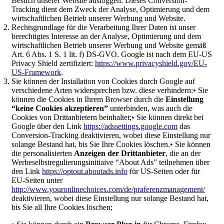
Besuch unserer Website ausloggen. Dieses Conversion-
Tracking dient dem Zweck der Analyse, Optimierung und dem
wirtschaftlichen Betrieb unserer Werbung und Website.
Rechtsgrundlage für die Verarbeitung Ihrer Daten ist unser
berechtigtes Interesse an der Analyse, Optimierung und dem
wirtschaftlichen Betrieb unserer Werbung und Website gemäß
Art. 6 Abs. 1 S. 1 lit. f) DS-GVO. Google ist nach dem EU-US
Privacy Shield zertifiziert:
https://www.privacyshield.gov/EU-
US-Framework
.
Sie können der Installation von Cookies durch Google auf
verschiedene Arten widersprechen bzw. diese verhindern:• Sie
können die Cookies in Ihrem Browser durch die
Einstellung
“keine Cookies akzeptieren”
unterbinden, was auch die
Cookies von Drittanbietern beinhaltet;• Sie können direkt bei
Google über den Link
https://adssettings.google.com
das
Conversion-Tracking deaktivieren, wobei diese Einstellung nur
solange Bestand hat, bis Sie Ihre Cookies löschen.• Sie können
die personalisierten
Anzeigen der Drittanbieter
, die an der
Werbeselbstregulierungsinitiaive “About Ads” teilnehmen über
den Link
https://optout.aboutads.info
für US-Seiten oder für
EU-Seiten unter
http://www.youronlinechoices.com/de/praferenzmanagement/
deaktivieren, wobei diese Einstellung nur solange Bestand hat,
bis Sie all Ihre Cookies löschen;