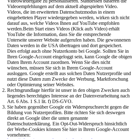
Videowiedergabe zu personalisieren. Stattdessen basieren die
Videoempfehlungen auf dem aktuell abgespielten Video.
Videos, die im erweiterten Datenschutzmodus in einem
eingebetteten Player wiedergegeben werden, wirken sich nicht
darauf aus, welche Videos Ihnen auf YouTube empfohlen
werden.Beim Start eines Videos (Klick aufs Video) erhält
YouTube die Information, dass Sie die entsprechende
Unterseite unserer Website aufgerufen haben. Die gewonnenen
Daten werden in die USA übertragen und dort gespeichert.
Dies erfolgt auch ohne Nutzerkonto bei Google. Sollten Sie in
Ihren Google-Account eingeloggt sein, kann Google die obigen
Daten Ihrem Account zuordnen. Wenn Sie dies nicht
wünschen, müssen Sie sich in Ihrem Google-Account
ausloggen. Google erstellt aus solchen Daten Nutzerprofile und
nutzt diese Daten zum Zwecke der Werbung, Marktforschung
oder Optimierung seiner Websites.
Rechtsgrundlage hierfür ist unser in den obigen Zwecken auch
liegendes berechtigtes Interesse an der Datenverarbeitung nach
Art. 6 Abs. 1 S.1 lit. f) DS-GVO.
Sie haben gegenüber Google ein Widerspruchsrecht gegen die
Bildung von Nutzerprofilen. Bitte richten Sie sich deswegen
direkt an Google über die unten genannte
Datenschutzerklärung. Ein Opt-Out-Widerspruch hinsichtlich
der Werbe-Cookies können Sie hier in Ihrem Google-Account
vornehmen: